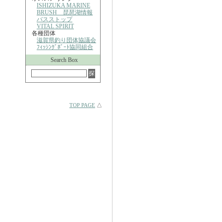
ISHIZUKA MARINE
BRUSH 琵琶湖情報
バスストップ
VITAL SPIRIT
各種団体
滋賀県釣り団体協議会
ﾌｨｯｼﾝｸﾞﾎﾞｰﾄ協同組合
Search Box
TOP PAGE
△