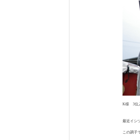
K様 3位
最近イシ
この調子