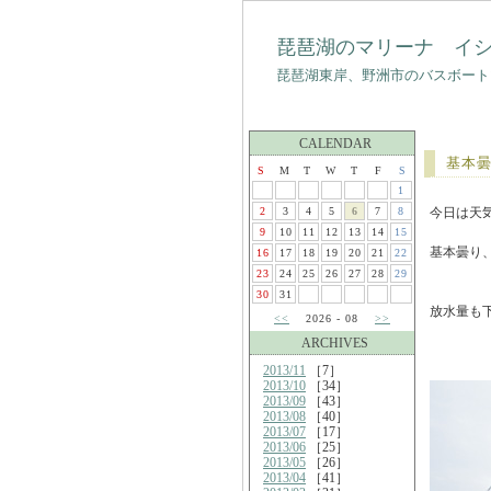
琵琶湖のマリーナ イ
琵琶湖東岸、野洲市のバスボート
CALENDAR
基本
S
M
T
W
T
F
S
1
2
3
4
5
6
7
8
今日は天
9
10
11
12
13
14
15
基本曇り
16
17
18
19
20
21
22
23
24
25
26
27
28
29
30
31
放水量も
<<
2026 - 08
>>
ARCHIVES
2013/11
［7］
2013/10
［34］
2013/09
［43］
2013/08
［40］
2013/07
［17］
2013/06
［25］
2013/05
［26］
2013/04
［41］