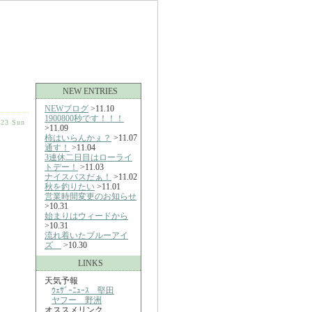
NEW ENTRIES
NEWブログ
>11.10
1900800秒です！！！
-23 Sun
>11.09
柿はいらんかぇ？
>11.07
通す！
>11.04
3連休二日目はローライ
トデー！
>11.03
ナイスバスだぁ！
>11.02
秋を釣りたい
>11.01
営業時間変更のお知らせ
>10.31
始まりはウィードから
>10.31
流れ着いたブルーアイ
ズ
>10.30
LINKS
天気予報
ｳｪｻﾞｰﾆｭｰｽ 堅田
ヤフー 野洲
オススメリンク