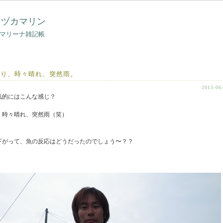
シヅカマリン
マリーナ雑記帳
曇り、時々晴れ、突然雨。
2013-06
気的にはこんな感じ？
、時々晴れ、突然雨（笑）
下がって、魚の反応はどうだったのでしょう〜？？