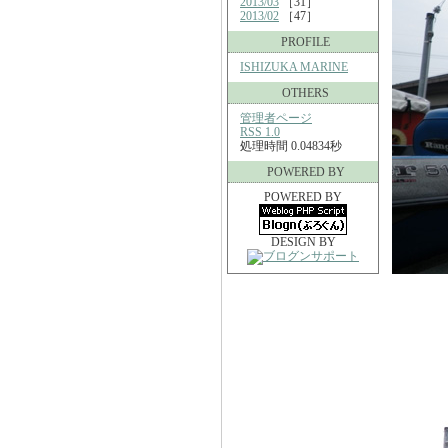
2013/03
［31］
2013/02
［47］
PROFILE
ISHIZUKA MARINE
OTHERS
管理者ページ
RSS 1.0
処理時間 0.04834秒
POWERED BY
POWERED BY
DESIGN BY