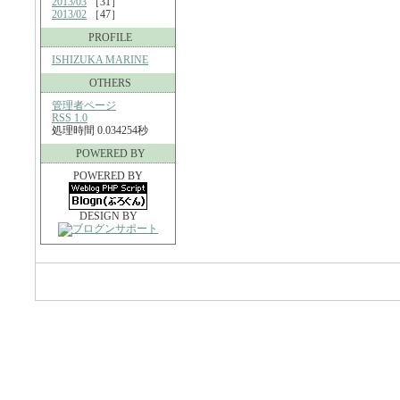
2013/03
［31］
2013/02
［47］
PROFILE
ISHIZUKA MARINE
OTHERS
管理者ページ
RSS 1.0
処理時間 0.034254秒
POWERED BY
POWERED BY
DESIGN BY