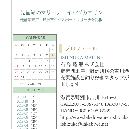
琵琶湖のマリーナ イシヅカマリン
琵琶湖東岸、野洲市のバスボートマリーナ雑記帳
CALENDAR
S
M
T
W
T
F
S
プロフィール
1
2
3
4
5
6
7
8
ISHIZUKA MARINE
9
10
11
12
13
14
15
石 塚 造 船 株式会社
16
17
18
19
20
21
22
琵琶湖東岸、野洲川横の吉川港
23
24
25
26
27
28
29
充実施設と釣り好きスタッフが
30
31
トします。
<<
2026 - 08
>>
ARCHIVES
滋賀県野洲市吉川 1645−3
2013/11
［7］
2013/10
［34］
CALL:077-589-5148 FAX:077-5
2013/09
［43］
2013/08
［40］
HANDY:080-6105-8989
2013/07
［17］
http://www.lakebiwa.net/ishizuka
2013/06
［25］
2013/05
［26］
ishizuka@lakebiwa.net
2013/04
［41］