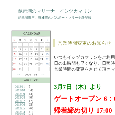
琵琶湖のマリーナ イシヅカマリン
琵琶湖東岸、野洲市のバスボートマリーナ雑記帳
CALENDAR
S
M
T
W
T
F
S
営業時間変更のお知らせ
1
2
3
4
5
6
7
8
9
10
11
12
13
14
15
いつもイシヅカマリンをご利用
16
17
18
19
20
21
22
日の出時間も早くなり、日照時
23
24
25
26
27
28
29
営業時間の変更をさせて頂きマス(
30
31
<<
2026 - 08
>>
ARCHIVES
3月7日（木）より
2013/11
［7］
2013/10
［34］
2013/09
［43］
ゲートオープン 6：0
2013/08
［40］
2013/07
［17］
2013/06
［25］
2013/05
［26］
帰着締め切り 17:00
2013/04
［41］