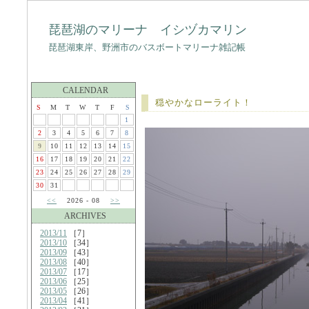
琵琶湖のマリーナ イシヅカマリン
琵琶湖東岸、野洲市のバスボートマリーナ雑記帳
CALENDAR
穏やかなローライト！
S
M
T
W
T
F
S
1
2
3
4
5
6
7
8
9
10
11
12
13
14
15
16
17
18
19
20
21
22
23
24
25
26
27
28
29
30
31
<<
2026 - 08
>>
ARCHIVES
2013/11
［7］
2013/10
［34］
2013/09
［43］
2013/08
［40］
2013/07
［17］
2013/06
［25］
2013/05
［26］
2013/04
［41］