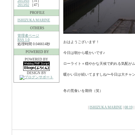
2013/03
［31］
2013/02
［47］
PROFILE
ISHIZUKA MARINE
OTHERS
管理者ページ
RSS 1.0
おはようございます！
処理時間 0.046614秒
POWERED BY
今日は朝から暖かいです♪
POWERED BY
ローライト＋穏やかな天候で釣れる気配が
DESIGN BY
暖かい日が続いてますしね〜今日は大チャ
冬の荒食いを期待（笑）
|
ISHIZUKA MARINE
|
08:19
|