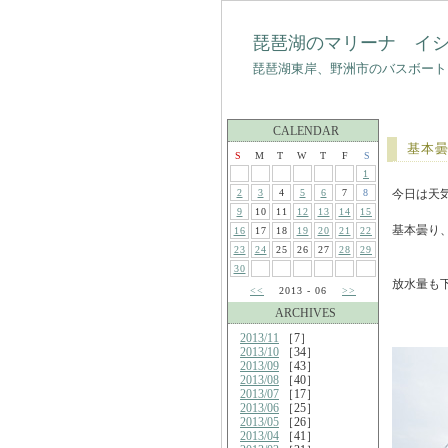
琵琶湖のマリーナ イ
琵琶湖東岸、野洲市のバスボート
CALENDAR
基本
S
M
T
W
T
F
S
1
2
3
4
5
6
7
8
今日は天
9
10
11
12
13
14
15
基本曇り
16
17
18
19
20
21
22
23
24
25
26
27
28
29
30
放水量も
<<
2013 - 06
>>
ARCHIVES
2013/11
［7］
2013/10
［34］
2013/09
［43］
2013/08
［40］
2013/07
［17］
2013/06
［25］
2013/05
［26］
2013/04
［41］