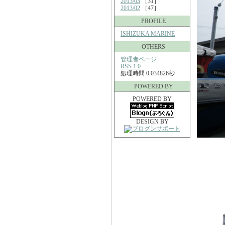
2013/03
［31］
2013/02
［47］
PROFILE
ISHIZUKA MARINE
OTHERS
管理者ページ
RSS 1.0
処理時間 0.034826秒
POWERED BY
POWERED BY
DESIGN BY