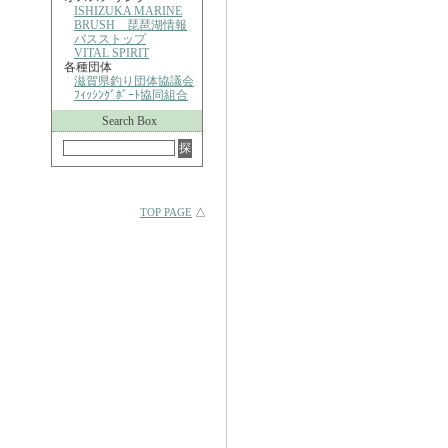
ISHIZUKA MARINE
BRUSH 琵琶湖情報
バスストップ
VITAL SPIRIT
各種団体
滋賀県釣り団体協議会
ﾌｨｯｼﾝｸﾞﾎﾞｰﾄ協同組合
Search Box
TOP PAGE
△