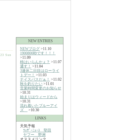
NEW ENTRIES
NEWブログ
>11.10
1900800秒です！！！
-23 Sun
>11.09
柿はいらんかぇ？
>11.07
通す！
>11.04
3連休二日目はローライ
トデー！
>11.03
ナイスバスだぁ！
>11.02
秋を釣りたい
>11.01
営業時間変更のお知らせ
>10.31
始まりはウィードから
>10.31
流れ着いたブルーアイ
ズ
>10.30
LINKS
天気予報
ｳｪｻﾞｰﾆｭｰｽ 堅田
ヤフー 野洲
オススメリンク