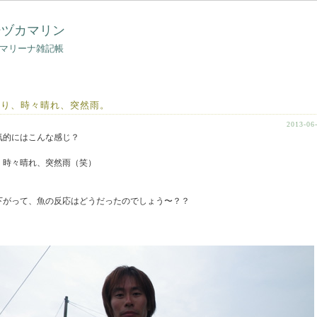
シヅカマリン
マリーナ雑記帳
曇り、時々晴れ、突然雨。
2013-06
気的にはこんな感じ？
、時々晴れ、突然雨（笑）
下がって、魚の反応はどうだったのでしょう〜？？