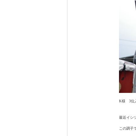
K様 3位
最近イシ
この調子