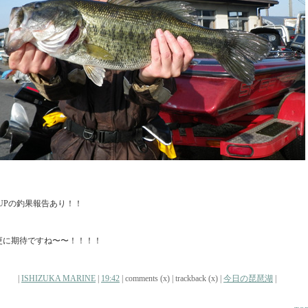
50UPの釣果報告あり！！
更に期待ですね〜〜！！！！
|
ISHIZUKA MARINE
|
19:42
| comments (x) | trackback (x) |
今日の琵琶湖
|