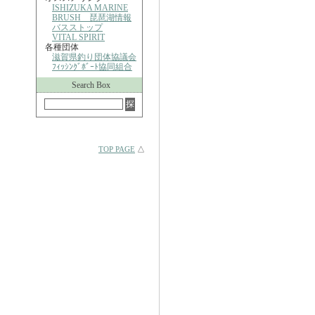
ISHIZUKA MARINE
BRUSH 琵琶湖情報
バスストップ
VITAL SPIRIT
各種団体
滋賀県釣り団体協議会
ﾌｨｯｼﾝｸﾞﾎﾞｰﾄ協同組合
Search Box
TOP PAGE
△