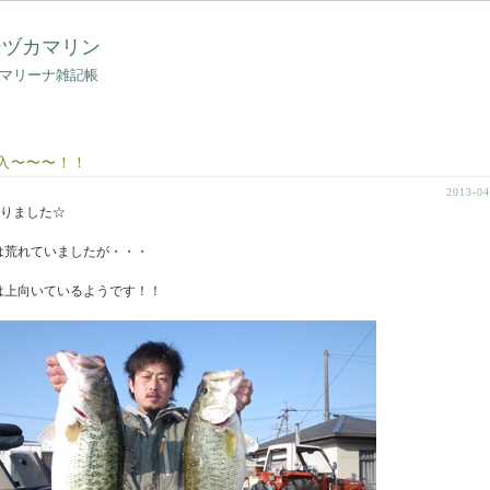
シヅカマリン
マリーナ雑記帳
入〜〜〜！！
2013-04
まりました☆
は荒れていましたが・・・
は上向いているようです！！