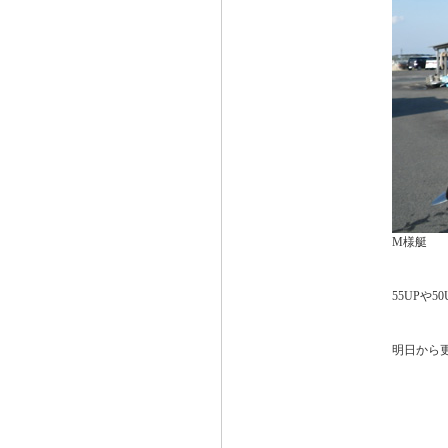
M様艇
55UPや
明日から