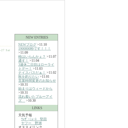
NEW ENTRIES
NEWブログ
>11.10
1900800秒です！！！
-27 Sat
>11.09
柿はいらんかぇ？
>11.07
通す！
>11.04
3連休二日目はローライ
トデー！
>11.03
ナイスバスだぁ！
>11.02
秋を釣りたい
>11.01
営業時間変更のお知らせ
>10.31
始まりはウィードから
>10.31
流れ着いたブルーアイ
ズ
>10.30
LINKS
天気予報
ｳｪｻﾞｰﾆｭｰｽ 堅田
ヤフー 野洲
オススメリンク