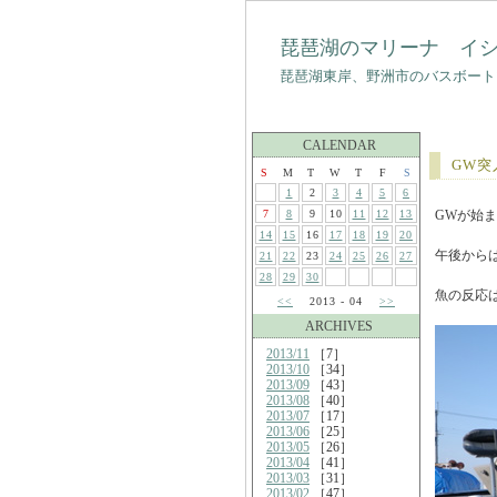
琵琶湖のマリーナ イ
琵琶湖東岸、野洲市のバスボート
CALENDAR
GW突
S
M
T
W
T
F
S
1
2
3
4
5
6
7
8
9
10
11
12
13
GWが始
14
15
16
17
18
19
20
午後から
21
22
23
24
25
26
27
28
29
30
魚の反応
<<
2013 - 04
>>
ARCHIVES
2013/11
［7］
2013/10
［34］
2013/09
［43］
2013/08
［40］
2013/07
［17］
2013/06
［25］
2013/05
［26］
2013/04
［41］
2013/03
［31］
2013/02
［47］