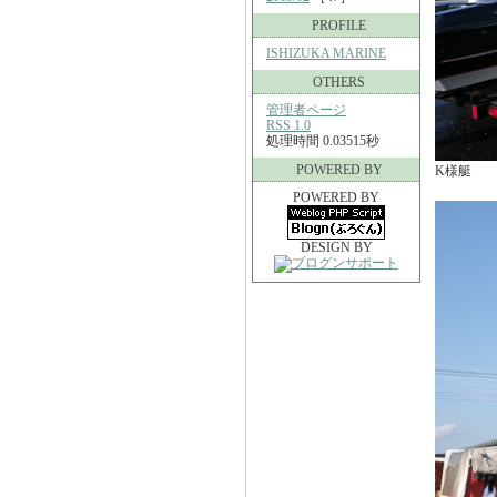
PROFILE
ISHIZUKA MARINE
OTHERS
管理者ページ
RSS 1.0
処理時間 0.03515秒
POWERED BY
K様艇
POWERED BY
DESIGN BY