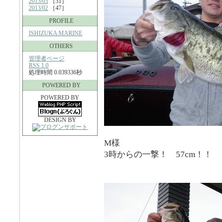
2013/03
［31］
2013/02
［47］
PROFILE
ISHIZUKA MARINE
OTHERS
管理者ページ
RSS 1.0
処理時間 0.039336秒
POWERED BY
POWERED BY
DESIGN BY
M様
3時からの一撃！ 57cm！！