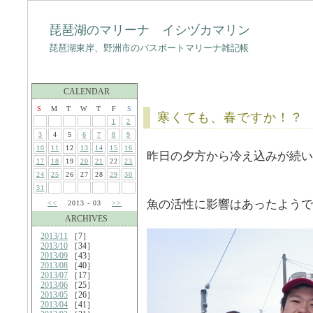
琵琶湖のマリーナ イシヅカマリン
琵琶湖東岸、野洲市のバスボートマリーナ雑記帳
CALENDAR
S
M
T
W
T
F
S
寒くても、春ですか！？
1
2
3
4
5
6
7
8
9
10
11
12
13
14
15
16
昨日の夕方から冷え込みが続い
17
18
19
20
21
22
23
24
25
26
27
28
29
30
31
魚の活性に影響はあったようで
<<
2013 - 03
>>
ARCHIVES
2013/11
［7］
2013/10
［34］
2013/09
［43］
2013/08
［40］
2013/07
［17］
2013/06
［25］
2013/05
［26］
2013/04
［41］