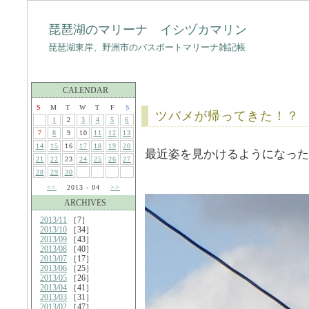
琵琶湖のマリーナ イシヅカマリン
琵琶湖東岸、野洲市のバスボートマリーナ雑記帳
CALENDAR
S
M
T
W
T
F
S
ツバメが帰ってきた！？
1
2
3
4
5
6
7
8
9
10
11
12
13
14
15
16
17
18
19
20
最近姿を見かけるようになった
21
22
23
24
25
26
27
28
29
30
<<
2013 - 04
>>
ARCHIVES
2013/11
［7］
2013/10
［34］
2013/09
［43］
2013/08
［40］
2013/07
［17］
2013/06
［25］
2013/05
［26］
2013/04
［41］
2013/03
［31］
2013/02
［47］