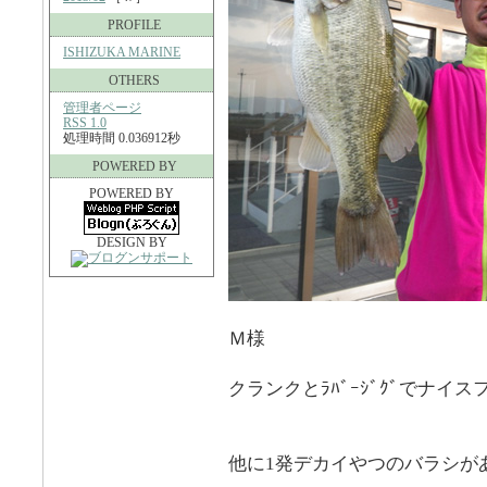
PROFILE
ISHIZUKA MARINE
OTHERS
管理者ページ
RSS 1.0
処理時間 0.036912秒
POWERED BY
POWERED BY
DESIGN BY
Ｍ様
クランクとﾗﾊﾞｰｼﾞｸﾞでナイ
他に1発デカイやつのバラシが