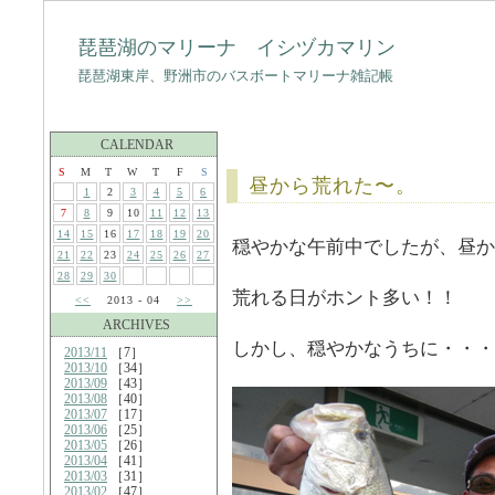
琵琶湖のマリーナ イシヅカマリン
琵琶湖東岸、野洲市のバスボートマリーナ雑記帳
CALENDAR
S
M
T
W
T
F
S
昼から荒れた〜。
1
2
3
4
5
6
7
8
9
10
11
12
13
14
15
16
17
18
19
20
穏やかな午前中でしたが、昼か
21
22
23
24
25
26
27
28
29
30
荒れる日がホント多い！！
<<
2013 - 04
>>
ARCHIVES
しかし、穏やかなうちに・・・
2013/11
［7］
2013/10
［34］
2013/09
［43］
2013/08
［40］
2013/07
［17］
2013/06
［25］
2013/05
［26］
2013/04
［41］
2013/03
［31］
2013/02
［47］