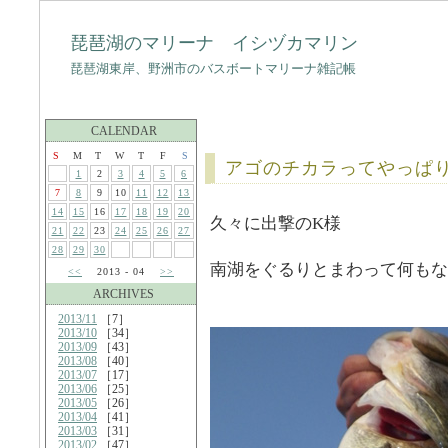
琵琶湖のマリーナ イシヅカマリン
琵琶湖東岸、野洲市のバスボートマリーナ雑記帳
CALENDAR
S
M
T
W
T
F
S
アゴのチカラってやっぱ
1
2
3
4
5
6
7
8
9
10
11
12
13
14
15
16
17
18
19
20
久々に出撃のK様
21
22
23
24
25
26
27
28
29
30
南湖をぐるりとまわって何もな
<<
2013 - 04
>>
ARCHIVES
2013/11
［7］
2013/10
［34］
2013/09
［43］
2013/08
［40］
2013/07
［17］
2013/06
［25］
2013/05
［26］
2013/04
［41］
2013/03
［31］
2013/02
［47］