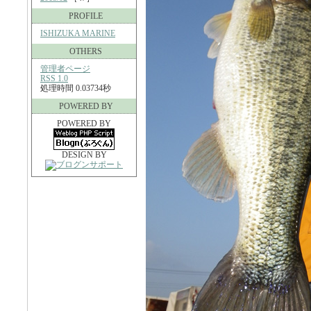
PROFILE
ISHIZUKA MARINE
OTHERS
管理者ページ
RSS 1.0
処理時間 0.03734秒
POWERED BY
POWERED BY
DESIGN BY