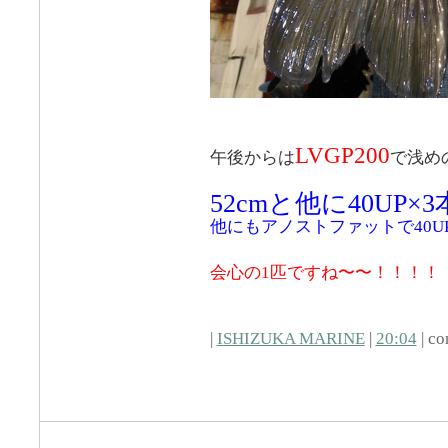
LVGP200
午後からは
で浅め
52cmと他に40UP×
他にもアノストファットで40UP
会心の1匹ですね〜〜！！！！
|
ISHIZUKA MARINE
|
20:04
| co