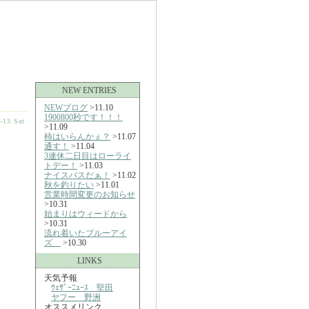
NEW ENTRIES
NEWブログ
>11.10
1900800秒です！！！
-13 Sat
>11.09
柿はいらんかぇ？
>11.07
通す！
>11.04
3連休二日目はローライ
トデー！
>11.03
ナイスバスだぁ！
>11.02
秋を釣りたい
>11.01
営業時間変更のお知らせ
>10.31
始まりはウィードから
>10.31
流れ着いたブルーアイ
ズ
>10.30
LINKS
天気予報
ｳｪｻﾞｰﾆｭｰｽ 堅田
ヤフー 野洲
オススメリンク