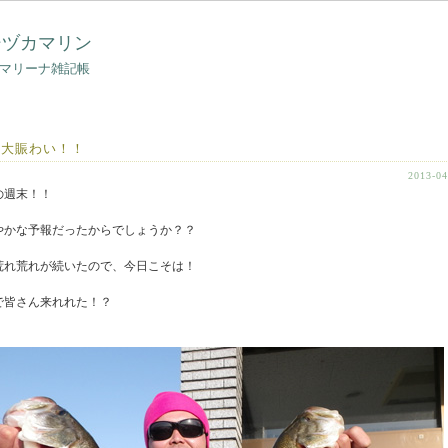
シヅカマリン
マリーナ雑記帳
は大賑わい！！
2013-04
の週末！！
やかな予報だったからでしょうか？？
荒れ荒れが続いたので、今日こそは！
で皆さん来れれた！？