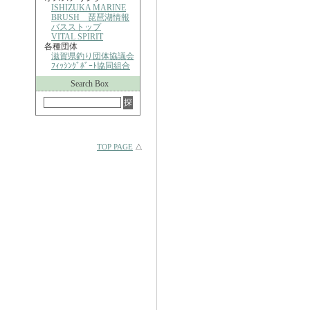
ISHIZUKA MARINE
BRUSH 琵琶湖情報
バスストップ
VITAL SPIRIT
各種団体
滋賀県釣り団体協議会
ﾌｨｯｼﾝｸﾞﾎﾞｰﾄ協同組合
Search Box
TOP PAGE
△