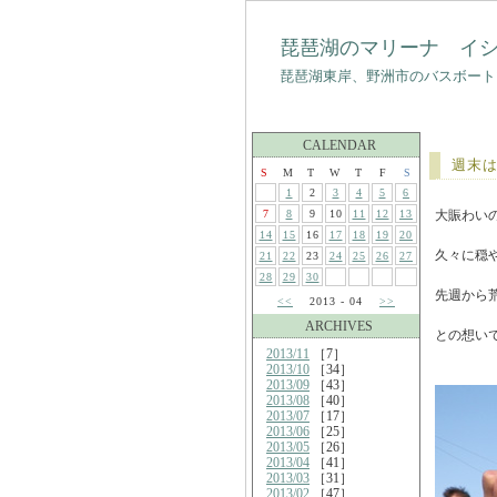
琵琶湖のマリーナ イ
琵琶湖東岸、野洲市のバスボート
CALENDAR
週末
S
M
T
W
T
F
S
1
2
3
4
5
6
7
8
9
10
11
12
13
大賑わい
14
15
16
17
18
19
20
久々に穏
21
22
23
24
25
26
27
28
29
30
先週から
<<
2013 - 04
>>
ARCHIVES
との想い
2013/11
［7］
2013/10
［34］
2013/09
［43］
2013/08
［40］
2013/07
［17］
2013/06
［25］
2013/05
［26］
2013/04
［41］
2013/03
［31］
2013/02
［47］