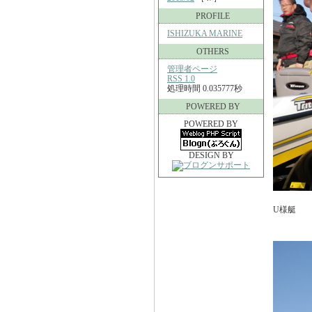
PROFILE
ISHIZUKA MARINE
OTHERS
管理者ページ
RSS 1.0
処理時間 0.035777秒
POWERED BY
POWERED BY
DESIGN BY
U様艇