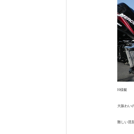
H様艇
大賑わい
難しい琵