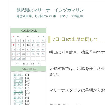
琵琶湖のマリーナ イシヅカマリン
琵琶湖東岸、野洲市のバスボートマリーナ雑記帳
CALENDAR
S
M
T
W
T
F
S
7日[日]の出船に関して
1
2
3
4
5
6
7
8
9
10
11
12
13
14
15
16
17
18
19
20
明日は引き続き、強風予報です
21
22
23
24
25
26
27
28
29
30
<<
2013 - 04
>>
天候次第では、出船を停止させ
ARCHIVES
さい。
2013/11
［7］
2013/10
［34］
2013/09
［43］
2013/08
［40］
2013/07
［17］
マリーナスタッフは早朝からお
2013/06
［25］
2013/05
［26］
2013/04
［41］
2013/03
［31］
2013/02
［47］