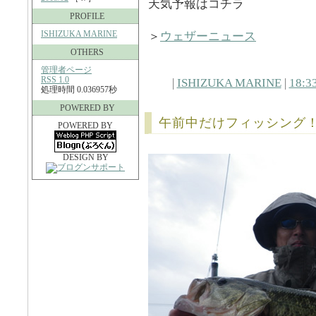
天気予報はコチラ
PROFILE
ISHIZUKA MARINE
＞
ウェザーニュース
OTHERS
管理者ページ
RSS 1.0
|
ISHIZUKA MARINE
|
18:3
処理時間 0.036957秒
POWERED BY
午前中だけフィッシング
POWERED BY
DESIGN BY