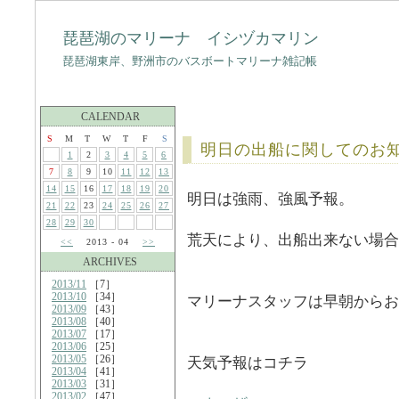
琵琶湖のマリーナ イシヅカマリン
琵琶湖東岸、野洲市のバスボートマリーナ雑記帳
CALENDAR
S
M
T
W
T
F
S
明日の出船に関してのお
1
2
3
4
5
6
7
8
9
10
11
12
13
14
15
16
17
18
19
20
明日は強雨、強風予報。
21
22
23
24
25
26
27
28
29
30
荒天により、出船出来ない場合
<<
2013 - 04
>>
ARCHIVES
2013/11
［7］
2013/10
［34］
マリーナスタッフは早朝からお
2013/09
［43］
2013/08
［40］
2013/07
［17］
2013/06
［25］
2013/05
［26］
天気予報はコチラ
2013/04
［41］
2013/03
［31］
2013/02
［47］