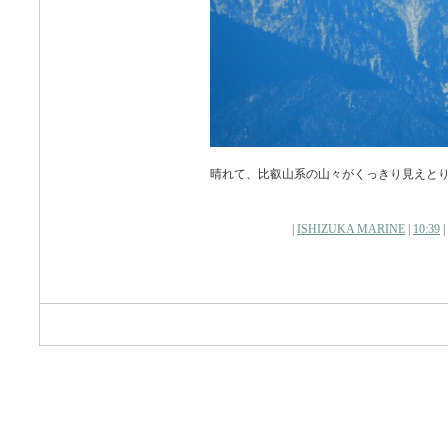
晴れて、比叡山系の山々がくっきり見えと
|
ISHIZUKA MARINE
|
10:39
|