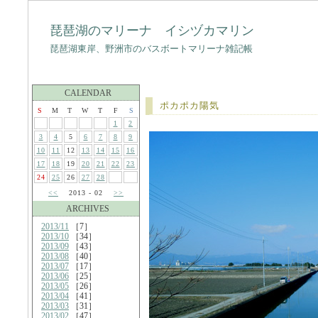
琵琶湖のマリーナ イシヅカマリン
琵琶湖東岸、野洲市のバスボートマリーナ雑記帳
CALENDAR
ポカポカ陽気
S
M
T
W
T
F
S
1
2
3
4
5
6
7
8
9
10
11
12
13
14
15
16
17
18
19
20
21
22
23
24
25
26
27
28
<<
2013 - 02
>>
ARCHIVES
2013/11
［7］
2013/10
［34］
2013/09
［43］
2013/08
［40］
2013/07
［17］
2013/06
［25］
2013/05
［26］
2013/04
［41］
2013/03
［31］
2013/02
［47］