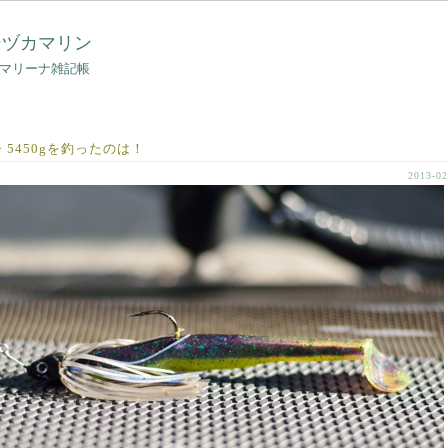
シヅカマリン
マリーナ雑記帳
m・5450gを釣ったのは！
2013-02