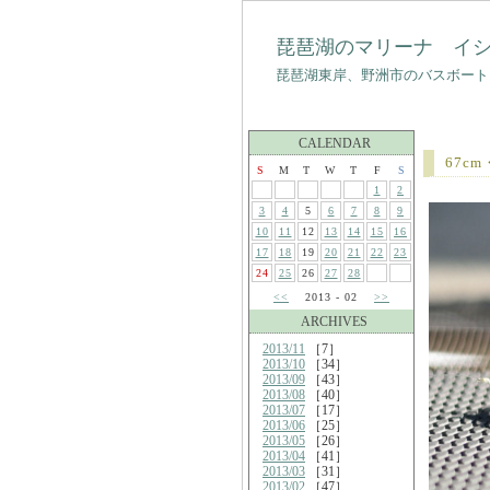
琵琶湖のマリーナ イ
琵琶湖東岸、野洲市のバスボート
CALENDAR
67c
S
M
T
W
T
F
S
1
2
3
4
5
6
7
8
9
10
11
12
13
14
15
16
17
18
19
20
21
22
23
24
25
26
27
28
<<
2013 - 02
>>
ARCHIVES
2013/11
［7］
2013/10
［34］
2013/09
［43］
2013/08
［40］
2013/07
［17］
2013/06
［25］
2013/05
［26］
2013/04
［41］
2013/03
［31］
2013/02
［47］