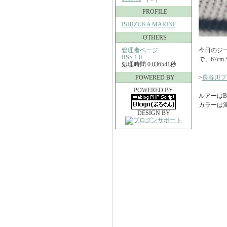
PROFILE
ISHIZUKA MARINE
OTHERS
管理者ページ
今日のジ
RSS 1.0
で、67cm
処理時間 0.036541秒
POWERED BY
>
長谷川プ
POWERED BY
ルアーはB
カラーは
DESIGN BY