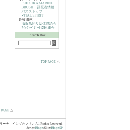
ISHIZUKA MARINE
BRUSH 琵琶湖情報
バスストップ
VITAL SPIRIT
各種団体
滋賀県釣り団体協議会
ﾌｨｯｼﾝｸﾞﾎﾞｰﾄ協同組合
Search Box
TOP PAGE
△
 PAGE
△
マリーナ イシヅカマリン All Rights Reserved.
Script:
Blogn
/Skin:
BlognSP