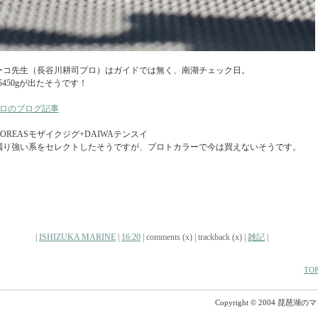
ーコ先生（長谷川耕司プロ）はガイドでは無く、南湖チェック日。
 5450gが出たそうです！
ロのブログ記事
OREASモザイクジグ+DAIWAテンスイ
濁り強い系をセレクトしたそうですが、プロトカラーで今は買えないそうです。
|
ISHIZUKA MARINE
|
16:20
| comments (x) | trackback (x) |
雑記
|
TOP
Copyright © 2004 琵琶湖の