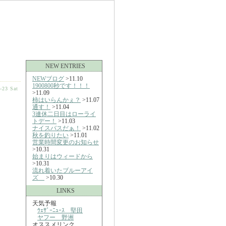
NEW ENTRIES
NEWブログ
>11.10
1900800秒です！！！
-23 Sat
>11.09
柿はいらんかぇ？
>11.07
通す！
>11.04
3連休二日目はローライ
トデー！
>11.03
ナイスバスだぁ！
>11.02
秋を釣りたい
>11.01
営業時間変更のお知らせ
>10.31
始まりはウィードから
>10.31
流れ着いたブルーアイ
ズ
>10.30
LINKS
天気予報
ｳｪｻﾞｰﾆｭｰｽ 堅田
ヤフー 野洲
オススメリンク