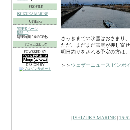
PROFILE
ISHIZUKA MARINE
OTHERS
管理者ページ
RSS 1.0
処理時間 0.043939秒
さっきまでの吹雪はおさまり、
POWERED BY
ただ、まだまだ雪雲が押し寄せ
明日釣りをされる予定の方は、
POWERED BY
＞＞
ウェザーニュース ピンポ
DESIGN BY
|
ISHIZUKA MARINE
|
15:5