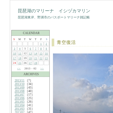
琵琶湖のマリーナ イシヅカマリン
琵琶湖東岸、野洲市のバスボートマリーナ雑記帳
CALENDAR
S
M
T
W
T
F
S
青空復活
1
2
3
4
5
6
7
8
9
10
11
12
13
14
15
16
17
18
19
20
21
22
23
24
25
26
27
28
<<
2013 - 02
>>
ARCHIVES
2013/11
［7］
2013/10
［34］
2013/09
［43］
2013/08
［40］
2013/07
［17］
2013/06
［25］
2013/05
［26］
2013/04
［41］
2013/03
［31］
2013/02
［47］