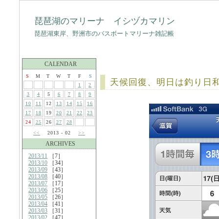
琵琶湖のマリーナ イシヅカマリン
琵琶湖東岸、野洲市のバスボートマリーナ雑記帳
CALENDAR
S
M
T
W
T
F
S
天候回復、明日は釣り日
1
2
3
4
5
6
7
8
9
10
11
12
13
14
15
16
17
18
19
20
21
22
23
24
25
26
27
28
<<
2013 - 02
>>
ARCHIVES
2013/11
［7］
2013/10
［34］
2013/09
［43］
2013/08
［40］
2013/07
［17］
2013/06
［25］
2013/05
［26］
2013/04
［41］
2013/03
［31］
2013/02
［47］