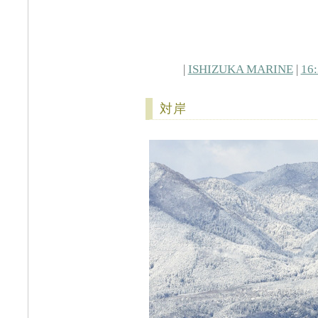
|
ISHIZUKA MARINE
|
16
対岸