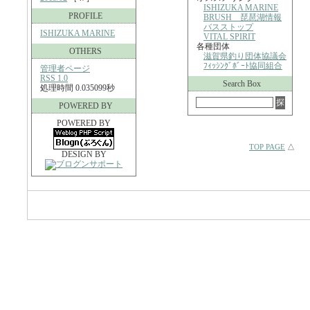
ISHIZUKA MARINE
PROFILE
BRUSH 琵琶湖情報
バスストップ
ISHIZUKA MARINE
VITAL SPIRIT
各種団体
OTHERS
滋賀県釣り団体協議会
ﾌｨｯｼﾝｸﾞﾎﾞｰﾄ協同組合
管理者ページ
RSS 1.0
Search Box
処理時間 0.035099秒
POWERED BY
POWERED BY
TOP PAGE
△
DESIGN BY