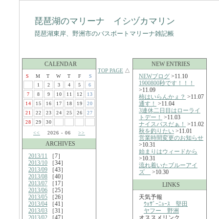
琵琶湖のマリーナ イシヅカマリン
琵琶湖東岸、野洲市のバスボートマリーナ雑記帳
CALENDAR
NEW ENTRIES
TOP PAGE
△
NEWブログ
>11.10
S
M
T
W
T
F
S
1900800秒です！！！
1
2
3
4
5
6
>11.09
7
8
9
10
11
12
13
柿はいらんかぇ？
>11.07
通す！
>11.04
14
15
16
17
18
19
20
3連休二日目はローライ
21
22
23
24
25
26
27
トデー！
>11.03
28
29
30
ナイスバスだぁ！
>11.02
秋を釣りたい
>11.01
<<
2026 - 06
>>
営業時間変更のお知らせ
ARCHIVES
>10.31
始まりはウィードから
2013/11
［7］
>10.31
2013/10
［34］
流れ着いたブルーアイ
2013/09
［43］
ズ
>10.30
2013/08
［40］
2013/07
［17］
LINKS
2013/06
［25］
2013/05
［26］
天気予報
2013/04
［41］
ｳｪｻﾞｰﾆｭｰｽ 堅田
2013/03
［31］
ヤフー 野洲
2013/02
［47］
オススメリンク