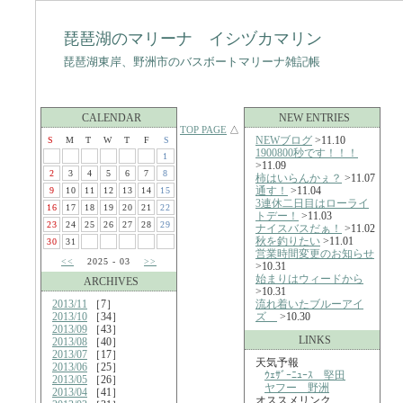
琵琶湖のマリーナ イシヅカマリン
琵琶湖東岸、野洲市のバスボートマリーナ雑記帳
CALENDAR
NEW ENTRIES
TOP PAGE
△
NEWブログ
>11.10
S
M
T
W
T
F
S
1900800秒です！！！
1
>11.09
2
3
4
5
6
7
8
柿はいらんかぇ？
>11.07
通す！
>11.04
9
10
11
12
13
14
15
3連休二日目はローライ
16
17
18
19
20
21
22
トデー！
>11.03
23
24
25
26
27
28
29
ナイスバスだぁ！
>11.02
秋を釣りたい
>11.01
30
31
営業時間変更のお知らせ
<<
2025 - 03
>>
>10.31
始まりはウィードから
ARCHIVES
>10.31
2013/11
［7］
流れ着いたブルーアイ
2013/10
［34］
ズ
>10.30
2013/09
［43］
LINKS
2013/08
［40］
2013/07
［17］
天気予報
2013/06
［25］
ｳｪｻﾞｰﾆｭｰｽ 堅田
2013/05
［26］
ヤフー 野洲
2013/04
［41］
オススメリンク