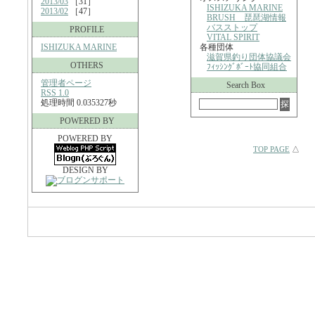
2013/03
［31］
ISHIZUKA MARINE
2013/02
［47］
BRUSH 琵琶湖情報
バスストップ
PROFILE
VITAL SPIRIT
ISHIZUKA MARINE
各種団体
滋賀県釣り団体協議会
OTHERS
ﾌｨｯｼﾝｸﾞﾎﾞｰﾄ協同組合
管理者ページ
Search Box
RSS 1.0
処理時間 0.035327秒
POWERED BY
POWERED BY
TOP PAGE
△
DESIGN BY