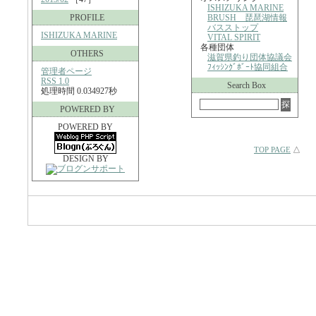
ISHIZUKA MARINE
PROFILE
BRUSH 琵琶湖情報
バスストップ
ISHIZUKA MARINE
VITAL SPIRIT
各種団体
OTHERS
滋賀県釣り団体協議会
ﾌｨｯｼﾝｸﾞﾎﾞｰﾄ協同組合
管理者ページ
RSS 1.0
Search Box
処理時間 0.034927秒
POWERED BY
POWERED BY
TOP PAGE
△
DESIGN BY