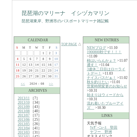
琵琶湖のマリーナ イシヅカマリン
琵琶湖東岸、野洲市のバスボートマリーナ雑記帳
CALENDAR
NEW ENTRIES
TOP PAGE
△
NEWブログ
>11.10
S
M
T
W
T
F
S
1900800秒です！！！
1
2
3
>11.09
4
5
6
7
8
9
10
柿はいらんかぇ？
>11.07
通す！
>11.04
11
12
13
14
15
16
17
3連休二日目はローライ
18
19
20
21
22
23
24
トデー！
>11.03
25
26
27
28
29
30
31
ナイスバスだぁ！
>11.02
秋を釣りたい
>11.01
<<
2024 - 08
>>
営業時間変更のお知らせ
ARCHIVES
>10.31
始まりはウィードから
2013/11
［7］
>10.31
2013/10
［34］
流れ着いたブルーアイ
2013/09
［43］
ズ
>10.30
2013/08
［40］
2013/07
［17］
LINKS
2013/06
［25］
天気予報
2013/05
［26］
ｳｪｻﾞｰﾆｭｰｽ 堅田
2013/04
［41］
ヤフー 野洲
2013/03
［31］
オススメリンク
2013/02
［47］