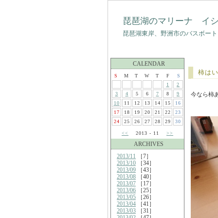
琵琶湖のマリーナ イ
琵琶湖東岸、野洲市のバスボート
CALENDAR
柿は
S
M
T
W
T
F
S
1
2
3
4
5
6
7
8
9
今なら柿
10
11
12
13
14
15
16
17
18
19
20
21
22
23
24
25
26
27
28
29
30
<<
2013 - 11
>>
ARCHIVES
2013/11
［7］
2013/10
［34］
2013/09
［43］
2013/08
［40］
2013/07
［17］
2013/06
［25］
2013/05
［26］
2013/04
［41］
2013/03
［31］
2013/02
［47］