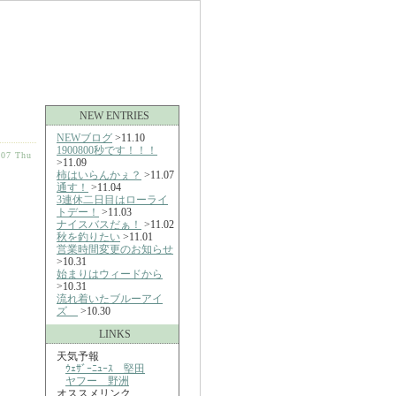
NEW ENTRIES
NEWブログ
>11.10
1900800秒です！！！
-07 Thu
>11.09
柿はいらんかぇ？
>11.07
通す！
>11.04
3連休二日目はローライ
トデー！
>11.03
ナイスバスだぁ！
>11.02
秋を釣りたい
>11.01
営業時間変更のお知らせ
>10.31
始まりはウィードから
>10.31
流れ着いたブルーアイ
ズ
>10.30
LINKS
天気予報
ｳｪｻﾞｰﾆｭｰｽ 堅田
ヤフー 野洲
オススメリンク