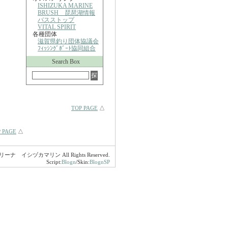
ISHIZUKA MARINE
BRUSH 琵琶湖情報
バスストップ
VITAL SPIRIT
各種団体
滋賀県釣り団体協議会
ﾌｨｯｼﾝｸﾞﾎﾞｰﾄ協同組合
Search Box
TOP PAGE
△
 PAGE
△
マリーナ イシヅカマリン All Rights Reserved.
Script:
Blogn
/Skin:
BlognSP