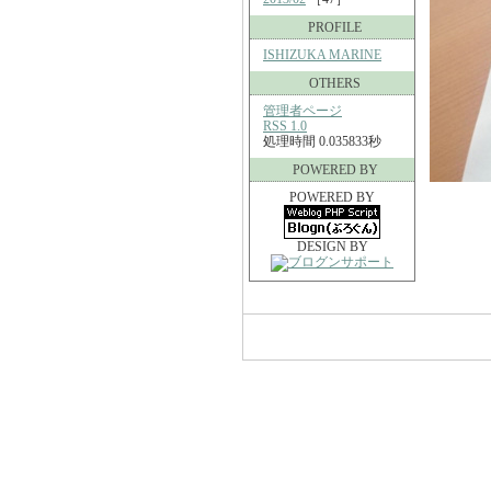
PROFILE
ISHIZUKA MARINE
OTHERS
管理者ページ
RSS 1.0
処理時間 0.035833秒
POWERED BY
POWERED BY
DESIGN BY