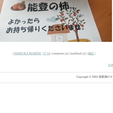
|
ISHIZUKA MARINE
|
17:14
| comments (x) | trackback (x) |
雑記
|
TOP
Copyright © 2004 琵琶湖の