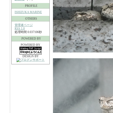
PROFILE
ISHIZUKA MARINE
OTHERS
管理者ページ
RSS 1.0
処理時間 0.037106秒
POWERED BY
POWERED BY
DESIGN BY