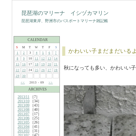
琵琶湖のマリーナ イシヅカマリン
琵琶湖東岸、野洲市のバスボートマリーナ雑記帳
CALENDAR
S
M
T
W
T
F
S
かわいい子まだまだいる
1
2
3
4
5
6
7
8
9
10
11
12
13
14
15
16
17
18
19
20
21
秋になっても多い、かわいい子
22
23
24
25
26
27
28
29
30
<<
2013 - 09
>>
ARCHIVES
2013/11
［7］
2013/10
［34］
2013/09
［43］
2013/08
［40］
2013/07
［17］
2013/06
［25］
2013/05
［26］
2013/04
［41］
2013/03
［31］
2013/02
［47］