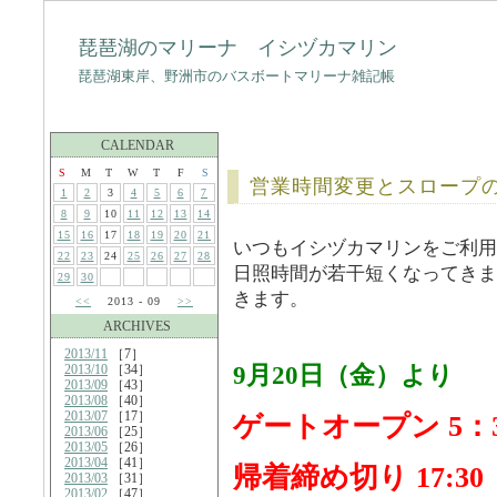
琵琶湖のマリーナ イシヅカマリン
琵琶湖東岸、野洲市のバスボートマリーナ雑記帳
CALENDAR
S
M
T
W
T
F
S
営業時間変更とスロープ
1
2
3
4
5
6
7
8
9
10
11
12
13
14
15
16
17
18
19
20
21
いつもイシヅカマリンをご利用
22
23
24
25
26
27
28
日照時間が若干短くなってきま
29
30
きます。
<<
2013 - 09
>>
ARCHIVES
2013/11
［7］
9月20日（金）より
2013/10
［34］
2013/09
［43］
2013/08
［40］
2013/07
［17］
ゲートオープン 5：3
2013/06
［25］
2013/05
［26］
2013/04
［41］
帰着締め切り 17:30
2013/03
［31］
2013/02
［47］