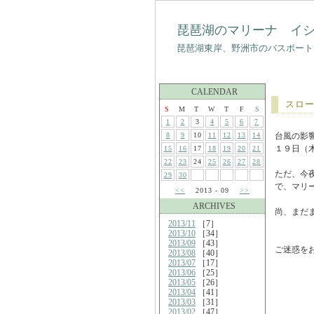
琵琶湖のマリーナ イ
琵琶湖東岸、野洲市のバスボート
CALENDAR
スロ
S
M
T
W
T
F
S
1
2
3
4
5
6
7
8
9
10
11
12
13
14
台風の影
１９日（
15
16
17
18
19
20
21
22
23
24
25
26
27
28
ただ、今
29
30
で、マリ
<<
2013 - 09
>>
ARCHIVES
尚、まだ
2013/11
［7］
2013/10
［34］
2013/09
［43］
ご迷惑を
2013/08
［40］
2013/07
［17］
2013/06
［25］
2013/05
［26］
2013/04
［41］
2013/03
［31］
2013/02
［47］