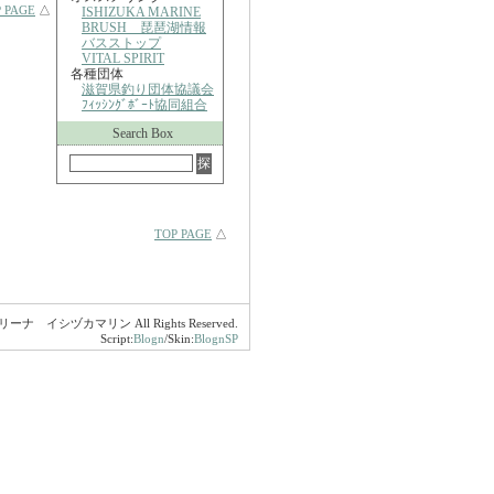
 PAGE
△
ISHIZUKA MARINE
BRUSH 琵琶湖情報
バスストップ
VITAL SPIRIT
各種団体
滋賀県釣り団体協議会
ﾌｨｯｼﾝｸﾞﾎﾞｰﾄ協同組合
Search Box
TOP PAGE
△
マリーナ イシヅカマリン All Rights Reserved.
Script:
Blogn
/Skin:
BlognSP