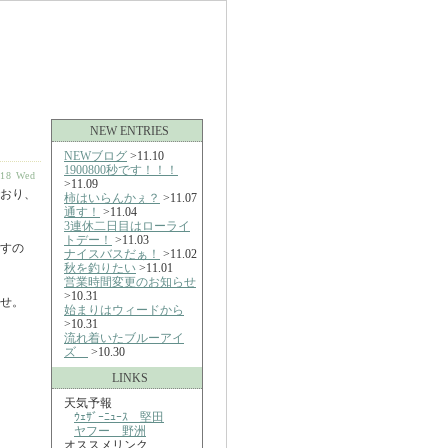
NEW ENTRIES
NEWブログ
>11.10
1900800秒です！！！
-18 Wed
>11.09
おり、
柿はいらんかぇ？
>11.07
通す！
>11.04
3連休二日目はローライ
トデー！
>11.03
すの
ナイスバスだぁ！
>11.02
秋を釣りたい
>11.01
営業時間変更のお知らせ
>10.31
せ。
始まりはウィードから
>10.31
流れ着いたブルーアイ
ズ
>10.30
LINKS
天気予報
ｳｪｻﾞｰﾆｭｰｽ 堅田
ヤフー 野洲
オススメリンク