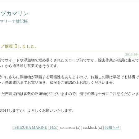
シヅカマリン
マリーナ雑記帳
ープ仮復旧しました。
2013-09
響でウイードや浮遊物で埋め尽くされたスロープ前ですが、除去作業が順調に進んで
木）から通常通り営業できそうです。
夜中にさらに浮遊物が漂着する可能性もありますので、お越しの際は早朝でも結構で
ーナ携帯電話までお電話頂き、状況をご確認の上お越しくださいませ。
まだ吉川港内は多数の浮遊物がございますので、航行の際は十分にご注意くださいま
お掛けしますが、よろしくお願いいたします。
|
ISHIZUKA MARINE
|
14:57
| comments (x) | trackback (x) |
お知らせ
|