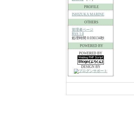
PROFILE
ISHIZUKA MARINE
OTHERS
管理者ページ
RSS 1.0
処理時間 0.036134秒
POWERED BY
POWERED BY
DESIGN BY