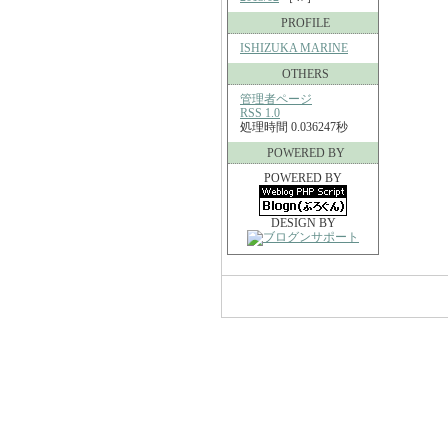
PROFILE
ISHIZUKA MARINE
OTHERS
管理者ページ
RSS 1.0
処理時間 0.036247秒
POWERED BY
POWERED BY
DESIGN BY