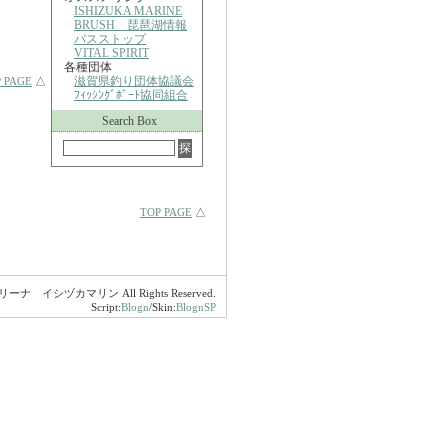
ISHIZUKA MARINE
BRUSH 琵琶湖情報
バスストップ
VITAL SPIRIT
各種団体
滋賀県釣り団体協議会
 PAGE
△
ﾌｨｯｼﾝｸﾞﾎﾞｰﾄ協同組合
Search Box
TOP PAGE
△
マリーナ イシヅカマリン All Rights Reserved.
Script:
Blogn
/Skin:
BlognSP