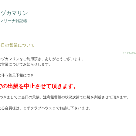
シヅカマリン
マリーナ雑記帳
6日の営業について
2013-09
シヅカマリンをご利用頂き、ありがとうございます。
日の営業についてお知らせします。
に伴う荒天予報につき
での出艇を中止させて頂きます。
につきましては当日の天候、注意報警報の状況次第で出艇を判断させて頂きます。
れる会員様は、まずクラブハウスまでお越し下さいませ。