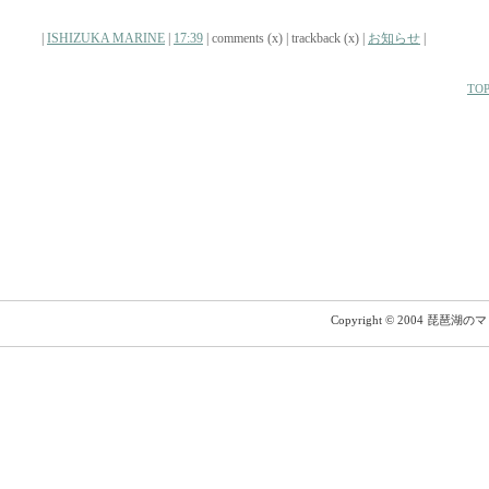
|
ISHIZUKA MARINE
|
17:39
| comments (x) | trackback (x) |
お知らせ
|
TOP
Copyright © 2004 琵琶湖の