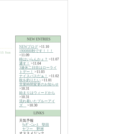
NEW ENTRIES
NEWブログ
>11.10
1900800秒です！！！
-15 Sun
>11.09
柿はいらんかぇ？
>11.07
通す！
>11.04
3連休二日目はローライ
トデー！
>11.03
ナイスバスだぁ！
>11.02
秋を釣りたい
>11.01
営業時間変更のお知らせ
>10.31
始まりはウィードから
>10.31
流れ着いたブルーアイ
ズ
>10.30
LINKS
天気予報
ｳｪｻﾞｰﾆｭｰｽ 堅田
ヤフー 野洲
オススメリンク