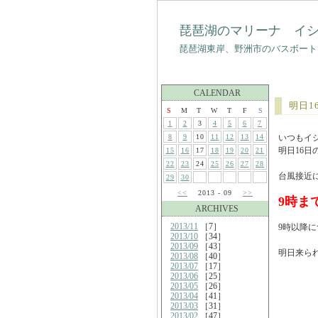
琵琶湖のマリーナ イ
琵琶湖東岸、野洲市のバスボート
CALENDAR
明日1
S
M
T
W
T
F
S
1
2
3
4
5
6
7
8
9
10
11
12
13
14
いつもイ
明日16
15
16
17
18
19
20
21
22
23
24
25
26
27
28
台風接近
29
30
<<
2013 - 09
>>
9時ま
ARCHIVES
2013/11
［7］
9時以降
2013/10
［34］
2013/09
［43］
明日来ら
2013/08
［40］
2013/07
［17］
2013/06
［25］
2013/05
［26］
2013/04
［41］
2013/03
［31］
2013/02
［47］