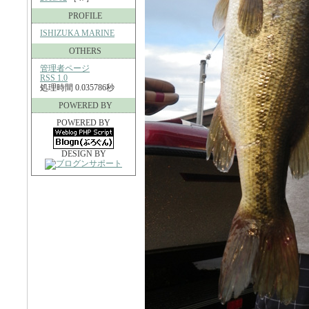
PROFILE
ISHIZUKA MARINE
OTHERS
管理者ページ
RSS 1.0
処理時間 0.035786秒
POWERED BY
POWERED BY
DESIGN BY