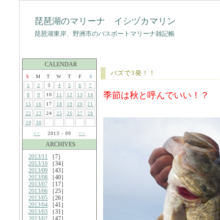
琵琶湖のマリーナ イシヅカマリン
琵琶湖東岸、野洲市のバスボートマリーナ雑記帳
CALENDAR
バズで3発！！
S
M
T
W
T
F
S
1
2
3
4
5
6
7
季節は秋と呼んでいい！？
8
9
10
11
12
13
14
15
16
17
18
19
20
21
22
23
24
25
26
27
28
29
30
<<
2013 - 09
>>
ARCHIVES
2013/11
［7］
2013/10
［34］
2013/09
［43］
2013/08
［40］
2013/07
［17］
2013/06
［25］
2013/05
［26］
2013/04
［41］
2013/03
［31］
2013/02
［47］