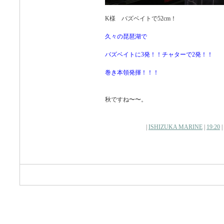
K様 バズベイトで52cm！
久々の琵琶湖で
バズベイトに3発！！チャターで2発！！
巻き本領発揮！！！
秋ですね〜〜。
|
ISHIZUKA MARINE
|
19:20
|