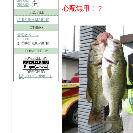
2013/03
［31］
2013/02
［47］
心配無用！？
PROFILE
ISHIZUKA MARINE
OTHERS
管理者ページ
RSS 1.0
処理時間 0.037907秒
POWERED BY
POWERED BY
DESIGN BY