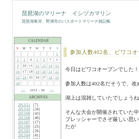
琵琶湖のマリーナ イシヅカマリン
琵琶湖東岸、野洲市のバスボートマリーナ雑記帳
CALENDAR
S
M
T
W
T
F
S
参加人数402名、ビワコ
1
2
3
4
5
6
7
8
9
10
11
12
13
14
15
今日はビワコオープンでした！
16
17
18
19
20
21
22
23
24
25
26
27
28
29
参加人数は402名だそうで、
30
<<
2013 - 06
>>
ARCHIVES
湖上は混雑していたでしょうね
2013/11
［7］
2013/10
［34］
そんな大会が開催されていた中
2013/09
［43］
2013/08
［40］
プレッシャーでさぞ厳しい思い
2013/07
［17］
たが
2013/06
［25］
2013/05
［26］
2013/04
［41］