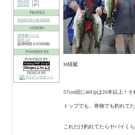
2013/03
［31］
2013/02
［47］
PROFILE
ISHIZUKA MARINE
OTHERS
管理者ページ
RSS 1.0
処理時間 0.035699秒
POWERED BY
POWERED BY
M様艇
DESIGN BY
57cm頭に40Upは20本以上
トップでも、巻物でも釣れてた
これだけ釣れてたらヤバイくら