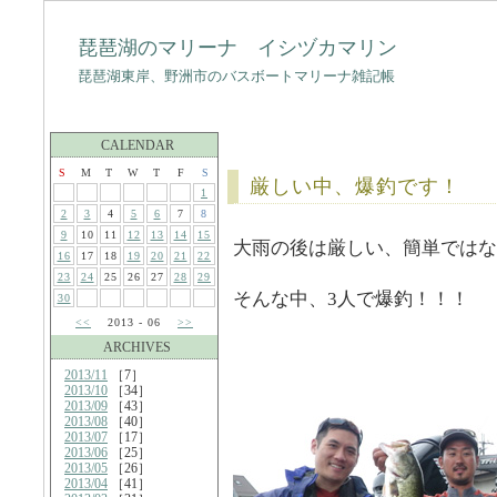
琵琶湖のマリーナ イシヅカマリン
琵琶湖東岸、野洲市のバスボートマリーナ雑記帳
CALENDAR
S
M
T
W
T
F
S
厳しい中、爆釣です！
1
2
3
4
5
6
7
8
9
10
11
12
13
14
15
大雨の後は厳しい、簡単ではな
16
17
18
19
20
21
22
23
24
25
26
27
28
29
そんな中、3人で爆釣！！！
30
<<
2013 - 06
>>
ARCHIVES
2013/11
［7］
2013/10
［34］
2013/09
［43］
2013/08
［40］
2013/07
［17］
2013/06
［25］
2013/05
［26］
2013/04
［41］