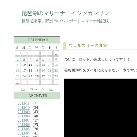
琵琶湖のマリーナ イシヅカマリン
琵琶湖東岸、野洲市のバスボートマリーナ雑記帳
CALENDAR
ウェルズリーの真実
S
M
T
W
T
F
S
1
2
3
4
5
6
7
8
ついに！ロッドが完成したようです！！
9
10
11
12
13
14
15
長谷川耕司スタイルに欠かせない一本ですね
16
17
18
19
20
21
22
23
24
25
26
27
28
29
30
<<
2013 - 06
>>
ARCHIVES
2013/11
［7］
2013/10
［34］
2013/09
［43］
2013/08
［40］
2013/07
［17］
2013/06
［25］
2013/05
［26］
2013/04
［41］