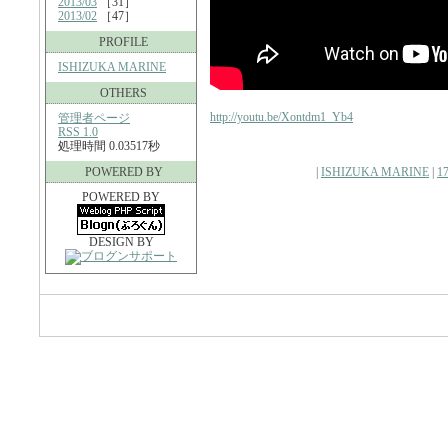
2013/03
［31］
2013/02
［47］
PROFILE
ISHIZUKA MARINE
OTHERS
http://youtu.be/Xontdm1_Yb4
管理者ページ
RSS 1.0
処理時間 0.03517秒
POWERED BY
|
ISHIZUKA MARINE
|
17
POWERED BY
DESIGN BY