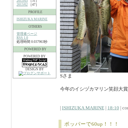
2013/03
［31］
2013/02
［47］
PROFILE
ISHIZUKA MARINE
OTHERS
管理者ページ
RSS 1.0
処理時間 0.037963秒
POWERED BY
POWERED BY
DESIGN BY
Sさま
今年のイシヅカマリン笑顔大賞
|
ISHIZUKA MARINE
|
18:10
| co
ポッパーで60up！！！