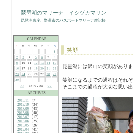
琵琶湖のマリーナ イシヅカマリン
琵琶湖東岸、野洲市のバスボートマリーナ雑記帳
CALENDAR
S
M
T
W
T
F
S
笑顔
1
2
3
4
5
6
7
8
9
10
11
12
13
14
15
琵琶湖には沢山の笑顔がありま
16
17
18
19
20
21
22
23
24
25
26
27
28
29
笑顔になるまでの過程はそれぞ
30
そこまでの過程が大切な思い出
<<
2013 - 06
>>
ARCHIVES
2013/11
［7］
2013/10
［34］
2013/09
［43］
2013/08
［40］
2013/07
［17］
2013/06
［25］
2013/05
［26］
2013/04
［41］