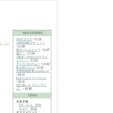
NEW ENTRIES
NEWブログ
>11.10
1900800秒です！！！
-05 Wed
>11.09
柿はいらんかぇ？
>11.07
通す！
>11.04
3連休二日目はローライ
トデー！
>11.03
ナイスバスだぁ！
>11.02
秋を釣りたい
>11.01
営業時間変更のお知らせ
>10.31
始まりはウィードから
>10.31
流れ着いたブルーアイ
ズ
>10.30
LINKS
天気予報
ｳｪｻﾞｰﾆｭｰｽ 堅田
ヤフー 野洲
オススメリンク