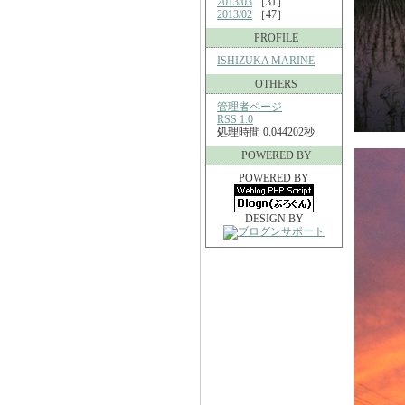
2013/03
［31］
2013/02
［47］
PROFILE
ISHIZUKA MARINE
OTHERS
管理者ページ
RSS 1.0
処理時間 0.044202秒
POWERED BY
POWERED BY
DESIGN BY