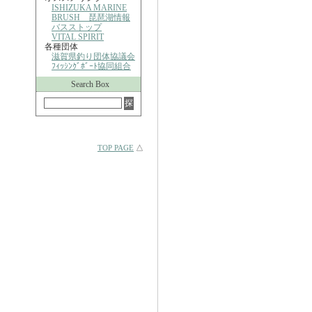
ISHIZUKA MARINE
BRUSH 琵琶湖情報
バスストップ
VITAL SPIRIT
各種団体
滋賀県釣り団体協議会
ﾌｨｯｼﾝｸﾞﾎﾞｰﾄ協同組合
Search Box
TOP PAGE
△