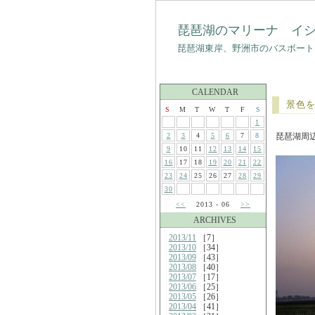
琵琶湖のマリーナ イ
琵琶湖東岸、野洲市のバスボート
CALENDAR
景色
S
M
T
W
T
F
S
1
2
3
4
5
6
7
8
琵琶湖周
9
10
11
12
13
14
15
16
17
18
19
20
21
22
23
24
25
26
27
28
29
30
<<
2013 - 06
>>
ARCHIVES
2013/11
［7］
2013/10
［34］
2013/09
［43］
2013/08
［40］
2013/07
［17］
2013/06
［25］
2013/05
［26］
2013/04
［41］