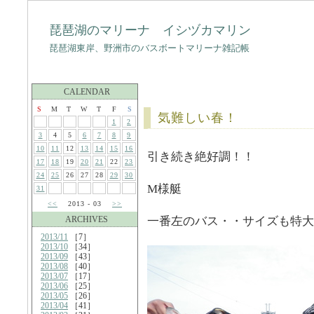
琵琶湖のマリーナ イシヅカマリン
琵琶湖東岸、野洲市のバスボートマリーナ雑記帳
CALENDAR
S
M
T
W
T
F
S
気難しい春！
1
2
3
4
5
6
7
8
9
10
11
12
13
14
15
16
引き続き絶好調！！
17
18
19
20
21
22
23
24
25
26
27
28
29
30
M様艇
31
<<
2013 - 03
>>
ARCHIVES
一番左のバス・・サイズも特大
2013/11
［7］
2013/10
［34］
2013/09
［43］
2013/08
［40］
2013/07
［17］
2013/06
［25］
2013/05
［26］
2013/04
［41］