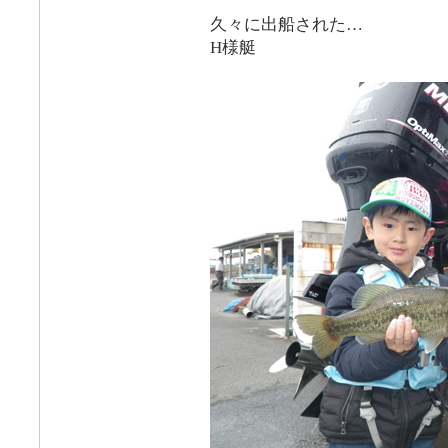
久々に出船された…
H様艇