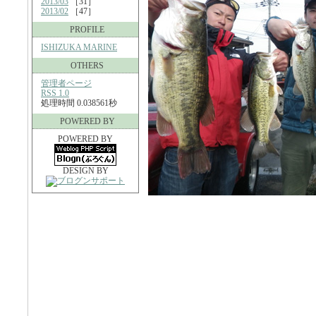
2013/03
［31］
2013/02
［47］
PROFILE
ISHIZUKA MARINE
OTHERS
管理者ページ
RSS 1.0
処理時間 0.038561秒
POWERED BY
POWERED BY
DESIGN BY