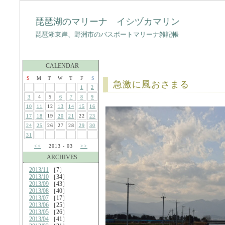
琵琶湖のマリーナ イシヅカマリン
琵琶湖東岸、野洲市のバスボートマリーナ雑記帳
CALENDAR
S
M
T
W
T
F
S
急激に風おさまる
1
2
3
4
5
6
7
8
9
10
11
12
13
14
15
16
17
18
19
20
21
22
23
24
25
26
27
28
29
30
31
<<
2013 - 03
>>
ARCHIVES
2013/11
［7］
2013/10
［34］
2013/09
［43］
2013/08
［40］
2013/07
［17］
2013/06
［25］
2013/05
［26］
2013/04
［41］