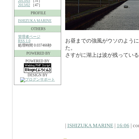
2013/03
［31］
2013/02
［47］
PROFILE
ISHIZUKA MARINE
OTHERS
管理者ページ
お昼までの強風がウソのように
RSS 1.0
処理時間 0.037466秒
た。
POWERED BY
さすがに湖上は波が残っている
POWERED BY
DESIGN BY
|
ISHIZUKA MARINE
|
16:06
| co