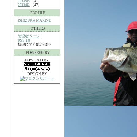
2013/03
［31］
2013/02
［47］
PROFILE
ISHIZUKA MARINE
OTHERS
管理者ページ
RSS 1.0
処理時間 0.037963秒
POWERED BY
POWERED BY
DESIGN BY