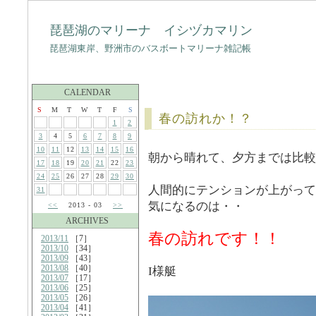
琵琶湖のマリーナ イシヅカマリン
琵琶湖東岸、野洲市のバスボートマリーナ雑記帳
CALENDAR
S
M
T
W
T
F
S
春の訪れか！？
1
2
3
4
5
6
7
8
9
10
11
12
13
14
15
16
朝から晴れて、夕方までは比較
17
18
19
20
21
22
23
24
25
26
27
28
29
30
人間的にテンションが上がって
31
気になるのは・・
<<
2013 - 03
>>
ARCHIVES
春の訪れです！！
2013/11
［7］
2013/10
［34］
2013/09
［43］
2013/08
［40］
I様艇
2013/07
［17］
2013/06
［25］
2013/05
［26］
2013/04
［41］